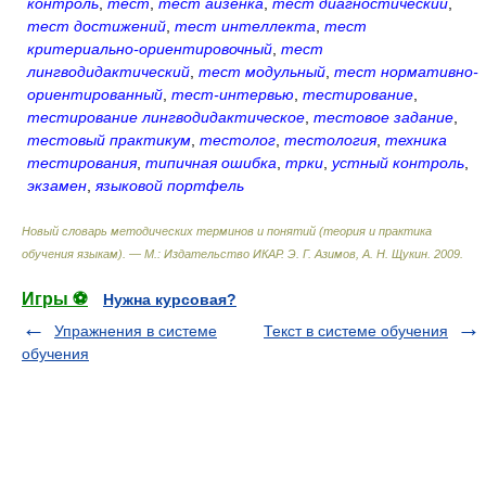
контроль
,
тест
,
тест айзенка
,
тест диагностический
,
тест достижений
,
тест интеллекта
,
тест
критериально-ориентировочный
,
тест
лингводидактический
,
тест модульный
,
тест нормативно-
ориентированный
,
тест-интервью
,
тестирование
,
тестирование лингводидактическое
,
тестовое задание
,
тестовый практикум
,
тестолог
,
тестология
,
техника
тестирования
,
типичная ошибка
,
трки
,
устный контроль
,
экзамен
,
языковой портфель
Новый словарь методических терминов и понятий (теория и практика
обучения языкам). — М.: Издательство ИКАР
.
Э. Г. Азимов, А. Н. Щукин
.
2009
.
Игры ⚽
Нужна курсовая?
Упражнения в системе
Текст в системе обучения
обучения