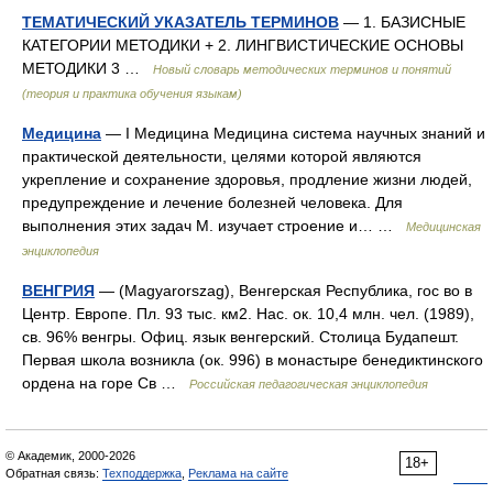
ТЕМАТИЧЕСКИЙ УКАЗАТЕЛЬ ТЕРМИНОВ
— 1. БАЗИСНЫЕ
КАТЕГОРИИ МЕТОДИКИ + 2. ЛИНГВИСТИЧЕСКИЕ ОСНОВЫ
МЕТОДИКИ 3 …
Новый словарь методических терминов и понятий
(теория и практика обучения языкам)
Медицина
— I Медицина Медицина система научных знаний и
практической деятельности, целями которой являются
укрепление и сохранение здоровья, продление жизни людей,
предупреждение и лечение болезней человека. Для
выполнения этих задач М. изучает строение и… …
Медицинская
энциклопедия
ВЕНГРИЯ
— (Magyarorszag), Венгерская Республика, гос во в
Центр. Европе. Пл. 93 тыс. км2. Нас. ок. 10,4 млн. чел. (1989),
св. 96% венгры. Офиц. язык венгерский. Столица Будапешт.
Первая школа возникла (ок. 996) в монастыре бенедиктинского
ордена на горе Св …
Российская педагогическая энциклопедия
© Академик, 2000-2026
18+
Обратная связь:
Техподдержка
,
Реклама на сайте