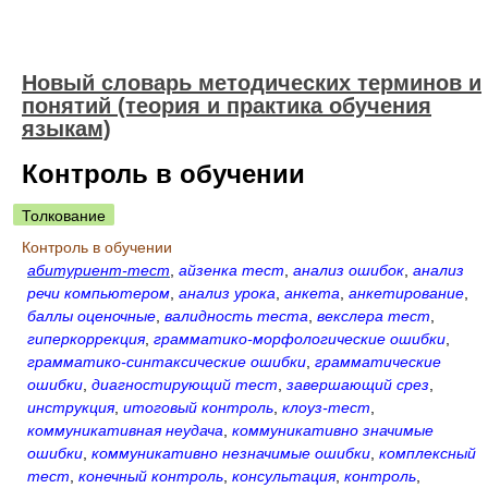
Новый словарь методических терминов и
понятий (теория и практика обучения
языкам)
Контроль в обучении
Толкование
Контроль в обучении
абитуриент-тест
,
айзенка тест
,
анализ ошибок
,
анализ
речи компьютером
,
анализ урока
,
анкета
,
анкетирование
,
баллы оценочные
,
валидность теста
,
векслера тест
,
гиперкоррекция
,
грамматико-морфологические ошибки
,
грамматико-синтаксические ошибки
,
грамматические
ошибки
,
диагностирующий тест
,
завершающий срез
,
инструкция
,
итоговый контроль
,
клоуз-тест
,
коммуникативная неудача
,
коммуникативно значимые
ошибки
,
коммуникативно незначимые ошибки
,
комплексный
тест
,
конечный контроль
,
консультация
,
контроль
,