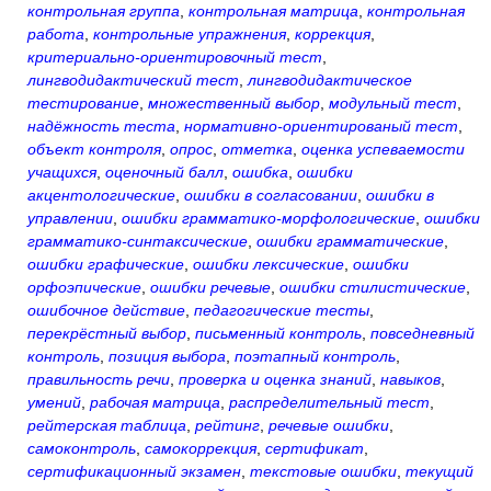
контрольная группа
,
контрольная матрица
,
контрольная
работа
,
контрольные упражнения
,
коррекция
,
критериально-ориентировочный тест
,
лингводидактический тест
,
лингводидактическое
тестирование
,
множественный выбор
,
модульный тест
,
надёжность теста
,
нормативно-ориентированый тест
,
объект контроля
,
опрос
,
отметка
,
оценка успеваемости
учащихся
,
оценочный балл
,
ошибка
,
ошибки
акцентологические
,
ошибки в согласовании
,
ошибки в
управлении
,
ошибки грамматико-морфологические
,
ошибки
грамматико-синтаксические
,
ошибки грамматические
,
ошибки графические
,
ошибки лексические
,
ошибки
орфоэпические
,
ошибки речевые
,
ошибки стилистические
,
ошибочное действие
,
педагогические тесты
,
перекрёстный выбор
,
письменный контроль
,
повседневный
контроль
,
позиция выбора
,
поэтапный контроль
,
правильность речи
,
проверка и оценка знаний
,
навыков
,
умений
,
рабочая матрица
,
распределительный тест
,
рейтерская таблица
,
рейтинг
,
речевые ошибки
,
самоконтроль
,
самокоррекция
,
сертификат
,
сертификационный экзамен
,
текстовые ошибки
,
текущий